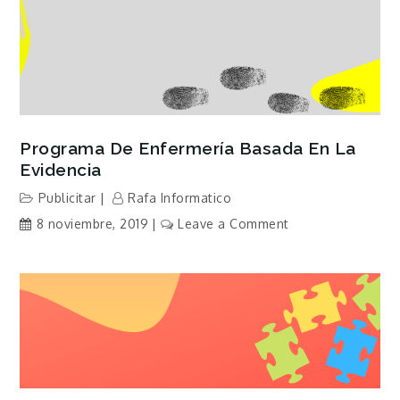
Guías
de
Recomendacione
de
Autocuidado
para
Pacientes
Programa De Enfermería Basada En La
Evidencia
Publicitar
Rafa Informatico
on
8 noviembre, 2019
Leave a Comment
Programa
de
Enfermería
Basada
en
la
Evidencia