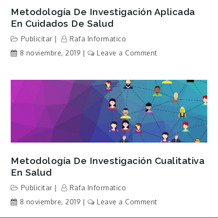
Metodología De Investigación Aplicada
En Cuidados De Salud
Publicitar
Rafa Informatico
on
8 noviembre, 2019
Leave a Comment
Metodología
de
Investigación
Aplicada
en
Cuidados
de
Salud
Metodología De Investigación Cualitativa
En Salud
Publicitar
Rafa Informatico
on
8 noviembre, 2019
Leave a Comment
Metodología