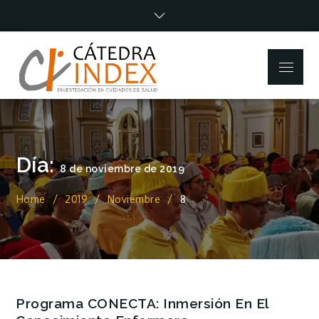
Skip
to
content
Menu
Día:
8 de noviembre de 2019
Home
2019
Noviembre
8
Programa CONECTA: Inmersión En El