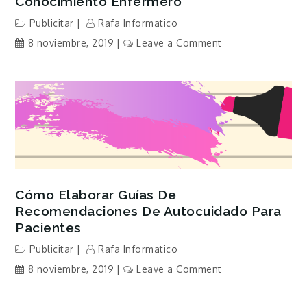
Conocimiento Enfermero
Publicitar
Rafa Informatico
on
8 noviembre, 2019
Leave a Comment
Programa
CONECTA:
Inmersión
en
el
conocimiento
enfermero
Cómo Elaborar Guías De
Recomendaciones De Autocuidado Para
Pacientes
Publicitar
Rafa Informatico
on
8 noviembre, 2019
Leave a Comment
Cómo
elaborar